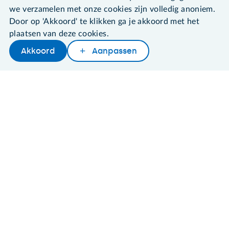
Algemene voorwaarden
we verzamelen met onze cookies zijn volledig anoniem.
Cookies en cookie-instellingen
Door op 'Akkoord' te klikken ga je akkoord met het
Disclaimer
plaatsen van deze cookies.
Privacybeleid
About SeniorWeb
Akkoord
Aanpassen
Later lezen
Delen
Woordenboek