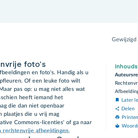
Gewijzigd
vrije foto's
Inhoud
afbeeldingen en foto's. Handig als u
Auteursre
pfleuren. Of een leuke foto wilt
Rechtenvr
Maar pas op: u mag niet alles wat
Afbeeldin
sschien heeft iemand het
Later l
mag die dan niet openbaar
Delen
 plaatjes die u vrij mag
Printe
ative Commons-licenties' of ga naar
Woord
 rechtenvrije afbeeldingen
.