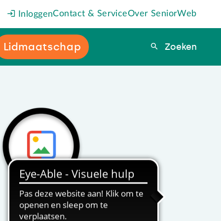
Contact & Service
Over SeniorWeb
Inloggen
Lidmaatschap
Zoeken
Zoeken