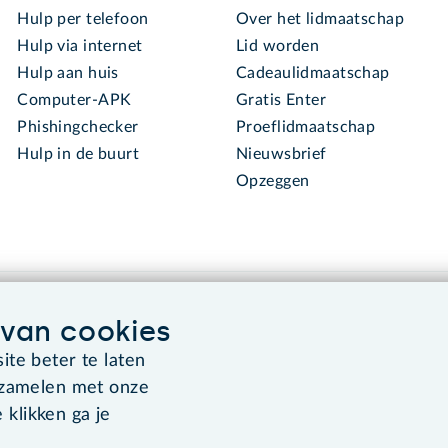
Hulp per telefoon
Over het lidmaatschap
Hulp via internet
Lid worden
Hulp aan huis
Cadeaulidmaatschap
Computer-APK
Gratis Enter
Phishingchecker
Proeflidmaatschap
Hulp in de buurt
Nieuwsbrief
Opzeggen
van cookies
te beter te laten
rzamelen met onze
Algemene voorwaarden
Co
 klikken ga je