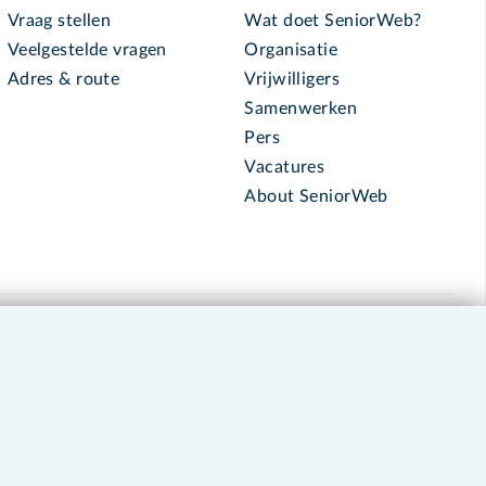
Vraag stellen
Wat doet SeniorWeb?
Veelgestelde vragen
Organisatie
Adres & route
Vrijwilligers
Samenwerken
Pers
Vacatures
About SeniorWeb
030 - 276 99 65
leden@seniorweb.nl
okies en cookie-instellingen
Disclaimer
Privacybeleid
About SeniorWeb