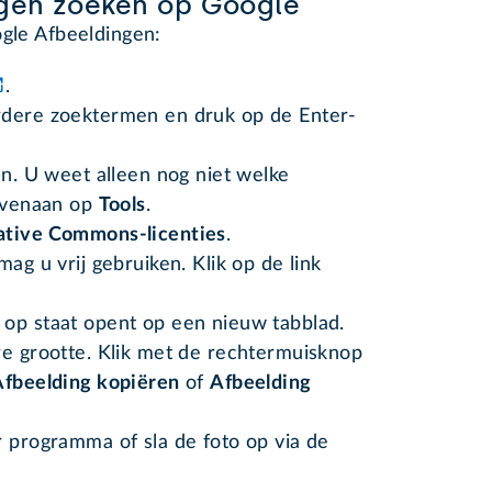
ngen zoeken op Google
ogle Afbeeldingen:
.
rdere zoektermen en druk op de Enter-
en. U weet alleen nog niet welke
bovenaan op
Tools
.
ative Commons-licenties
.
ag u vrij gebruiken. Klik op de link
 op staat opent op een nieuw tabblad.
re grootte. Klik met de rechtermuisknop
Afbeelding kopiëren
of
Afbeelding
r programma of sla de foto op via de