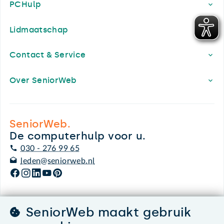
PCHulp
Lidmaatschap
Contact & Service
Over SeniorWeb
SeniorWeb.
De computerhulp voor u.
030 - 276 99 65
leden@seniorweb.nl
SeniorWeb maakt gebruik
©2026 SeniorWeb