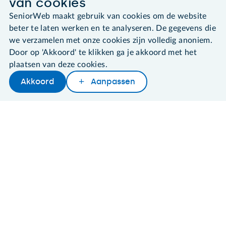
van cookies
SeniorWeb maakt gebruik van cookies om de website
Algemene voorwaarden
Cookies en cookie-instellingen
beter te laten werken en te analyseren. De gegevens die
Disclaimer
we verzamelen met onze cookies zijn volledig anoniem.
Privacybeleid
Door op 'Akkoord' te klikken ga je akkoord met het
About SeniorWeb
plaatsen van deze cookies.
Akkoord
Aanpassen
Later lezen
Delen
Woordenboek