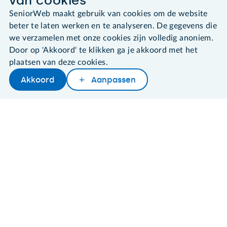
van cookies
SeniorWeb maakt gebruik van cookies om de website
beter te laten werken en te analyseren. De gegevens die
©2026 SeniorWeb
we verzamelen met onze cookies zijn volledig anoniem.
Door op 'Akkoord' te klikken ga je akkoord met het
Algemene voorwaarden
plaatsen van deze cookies.
Cookies en cookie-instellingen
Akkoord
Aanpassen
Disclaimer
Later lezen
Delen
Woordenboek
Privacybeleid
About SeniorWeb