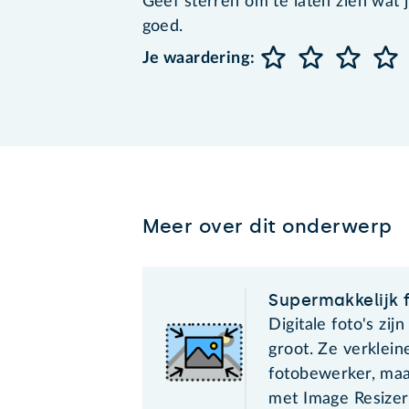
Geef sterren om te laten zien wat je 
goed.
Je waardering:
Meer over dit onderwerp
Supermakkelijk f
Digitale foto's zij
groot. Ze verklei
fotobewerker, maa
met Image Resizer