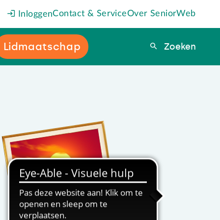
Contact & Service
Over SeniorWeb
Inloggen
Lidmaatschap
Zoeken
Zoeken