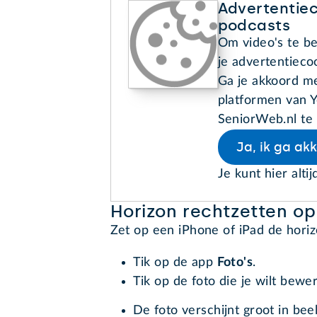
Advertentiec
podcasts
Om video's te be
je advertentieco
Ga je akkoord me
platformen van Y
SeniorWeb.nl te 
Ja, ik ga ak
Je kunt hier altij
Horizon rechtzetten op
Zet op een iPhone of iPad de hori
Tik op de app
Foto's
.
Tik op de foto die je wilt bewe
De foto verschijnt groot in be