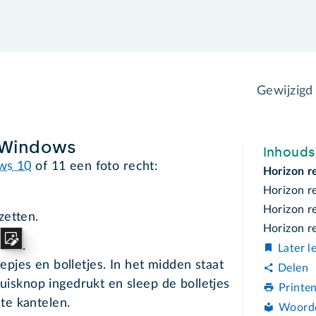
Gewijzigd
n Windows
Inhoud
ws 10
of 11 een foto recht:
Horizon r
Horizon r
Horizon r
zetten.
Horizon r
.
Later l
epjes en bolletjes. In het midden staat
Delen
isknop ingedrukt en sleep de bolletjes
Printe
 te kantelen.
Woord