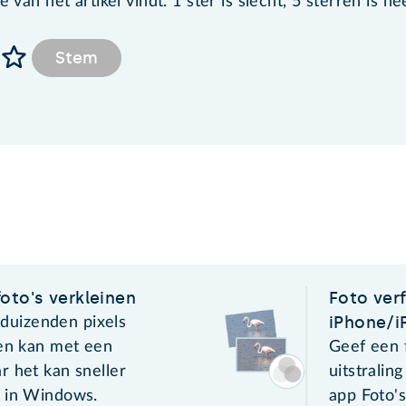
van het artikel vindt. 1 ster is slecht, 5 sterren is he
Stem
oto's verkleinen
Foto verf
iPhone/i
n duizenden pixels
nen kan met een
Geef een 
r het kan sneller
uitstralin
 in Windows.
app Foto'