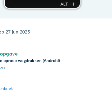
 op
27 jun 2025
sopgave
e oproep wegdrukken (Android)
ezen
n
enboek