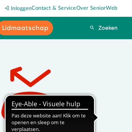
Contact & Service
Over SeniorWeb
Inloggen
Lidmaatschap
Zoeken
Zoeken