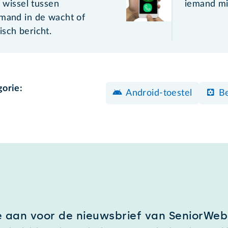
, wissel tussen
iemand mij
emand in de wacht of
sch bericht.
gorie:
Android-toestel
B
e aan voor de nieuwsbrief van SeniorWeb