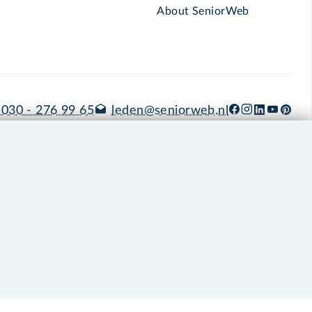
About SeniorWeb
030 - 276 99 65
leden@seniorweb.nl
okies en cookie-instellingen
Disclaimer
Privacybeleid
About SeniorWeb