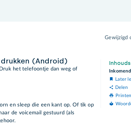
Gewijzigd
drukken (Android)
Inhoud
 Druk het telefoontje dan weg of
Inkomend
Later l
Delen
Printe
Woord
rn en sleep die een kant op. Of tik op
naar de voicemail gestuurd (als
gehoor.