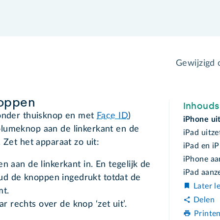
Gewijzigd
noppen
Inhoud
zonder thuisknop en met
Face ID
)
iPhone ui
lumeknop aan de linkerkant en de
iPad uitz
 Zet het apparaat zo uit:
iPad en iP
iPhone aa
aan de linkerkant in. En tegelijk de
iPad aanz
oud de knoppen ingedrukt totdat de
Later l
mt.
Delen
r rechts over de knop ‘zet uit’.
Printe