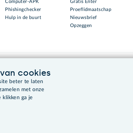
Computer-APK
Gratis Enter
Phishingchecker
Proeflidmaatschap
Hulp in de buurt
Nieuwsbrief
Opzeggen
van cookies
te beter te laten
rzamelen met onze
Algemene voorwaarden
Co
 klikken ga je