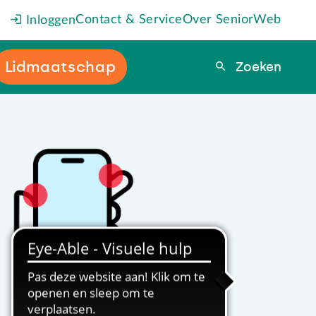
Contact & Service
Over SeniorWeb
Inloggen
Lidmaatschap
Zoeken
Zoeken