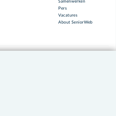
Samenwerken
Pers
Vacatures
About SeniorWeb
030 - 276 99 65
leden@seniorweb.nl
okies en cookie-instellingen
Disclaimer
Privacybeleid
About SeniorWeb