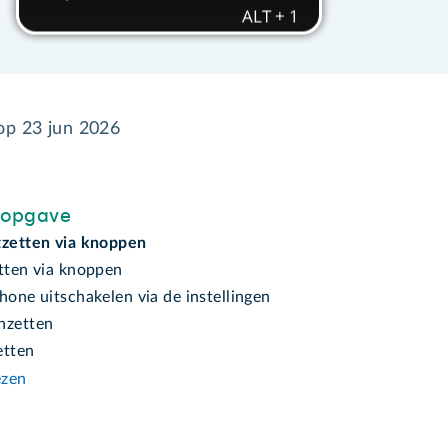
 op
23 jun 2026
sopgave
tzetten via knoppen
etten via knoppen
hone uitschakelen via de instellingen
nzetten
etten
ezen
n