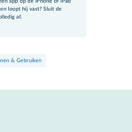
een app op de iPhone of iPad
en loopt hij vast? Sluit de
lledig af.
nen & Gebruiken