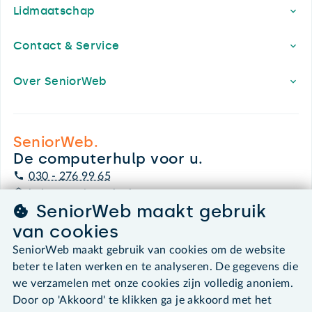
Lidmaatschap
Contact & Service
Over SeniorWeb
SeniorWeb.
De computerhulp voor u.
030 - 276 99 65
leden@seniorweb.nl
SeniorWeb maakt gebruik
van cookies
SeniorWeb maakt gebruik van cookies om de website
beter te laten werken en te analyseren. De gegevens die
©2026 SeniorWeb
we verzamelen met onze cookies zijn volledig anoniem.
Door op 'Akkoord' te klikken ga je akkoord met het
Algemene voorwaarden