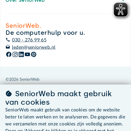
Over SeniorWeb
SeniorWeb.
De computerhulp voor u.
030 - 276 99 65
leden@seniorweb.nl
©2026 SeniorWeb
SeniorWeb maakt gebruik
Algemene voorwaarden
van cookies
Cookies en cookie-instellingen
Disclaimer
SeniorWeb maakt gebruik van cookies om de website
Privacybeleid
beter te laten werken en te analyseren. De gegevens die
About SeniorWeb
we verzamelen met onze cookies zijn volledig anoniem.
Door op 'Akkoord' te klikken ga je akkoord met het