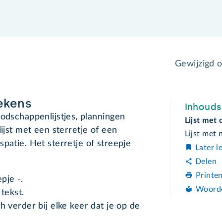
Gewijzigd 
ekens
Inhoud
oodschappenlijstjes, planningen
Lijst met
lijst met een sterretje of een
Lijst met
patie. Het sterretje of streepje
Later l
Delen
Printe
pje -.
Woord
tekst.
verder bij elke keer dat je op de