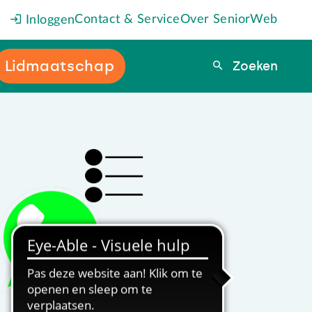
Contact & Service
Over SeniorWeb
Inloggen
Lidmaatschap
Zoeken
Zoeken