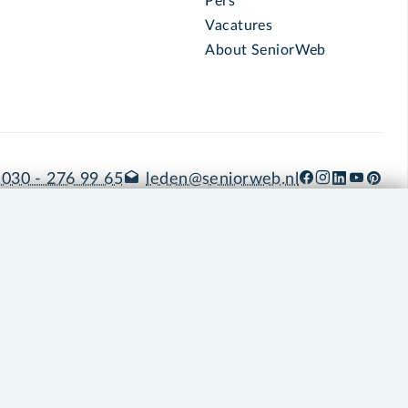
Pers
Vacatures
About SeniorWeb
030 - 276 99 65
leden@seniorweb.nl
okies en cookie-instellingen
Disclaimer
Privacybeleid
About SeniorWeb