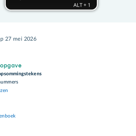
op
27 mei 2026
sopgave
 opsommingstekens
 nummers
ezen
n
enboek