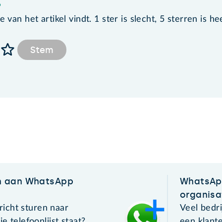
?
van het artikel vindt. 1 ster is slecht, 5 sterren is he
Stem
n aan WhatsApp
WhatsApp
organisa
icht sturen naar
Veel bedr
je telefoonlijst staat?
een klant