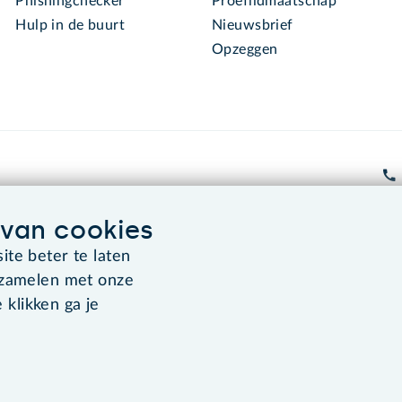
Phishingchecker
Proeflidmaatschap
Hulp in de buurt
Nieuwsbrief
Opzeggen
van cookies
Algemene voorwaarden
Co
te beter te laten
rzamelen met onze
 klikken ga je