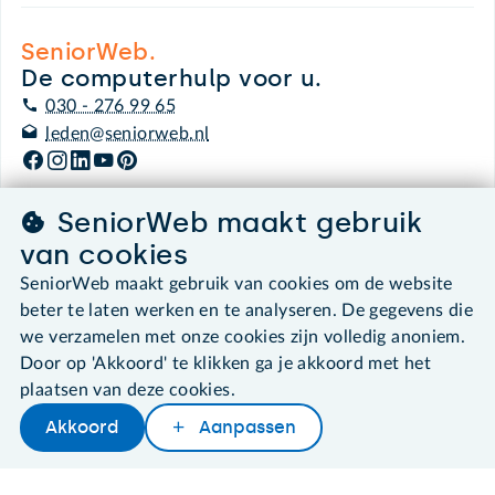
SeniorWeb.
De computerhulp voor u.
030 - 276 99 65
leden@seniorweb.nl
SeniorWeb maakt gebruik
van cookies
©2026 SeniorWeb
SeniorWeb maakt gebruik van cookies om de website
beter te laten werken en te analyseren. De gegevens die
Algemene voorwaarden
Cookies en cookie-instellingen
we verzamelen met onze cookies zijn volledig anoniem.
Disclaimer
Door op 'Akkoord' te klikken ga je akkoord met het
Privacybeleid
plaatsen van deze cookies.
About SeniorWeb
Akkoord
Aanpassen
Later lezen
Delen
Woordenboek