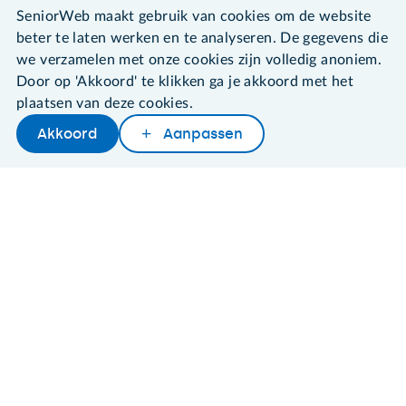
©2026 SeniorWeb
SeniorWeb maakt gebruik van cookies om de website
beter te laten werken en te analyseren. De gegevens die
Algemene voorwaarden
we verzamelen met onze cookies zijn volledig anoniem.
Cookies en cookie-instellingen
Door op 'Akkoord' te klikken ga je akkoord met het
Disclaimer
plaatsen van deze cookies.
Privacybeleid
Akkoord
Aanpassen
About SeniorWeb
Later lezen
Delen
Woordenboek