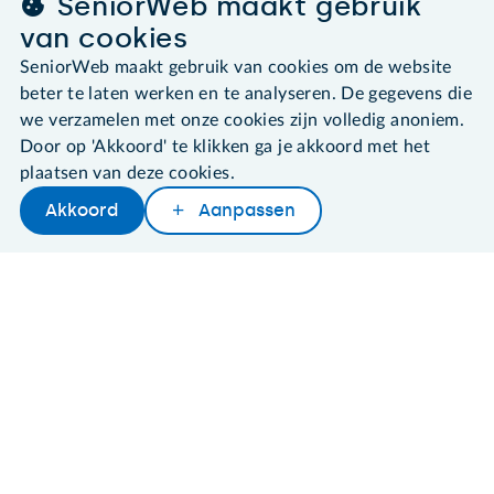
SeniorWeb maakt gebruik
van cookies
SeniorWeb maakt gebruik van cookies om de website
©2026 SeniorWeb
beter te laten werken en te analyseren. De gegevens die
we verzamelen met onze cookies zijn volledig anoniem.
Algemene voorwaarden
Cookies en cookie-instellingen
Door op 'Akkoord' te klikken ga je akkoord met het
Disclaimer
plaatsen van deze cookies.
Privacybeleid
Akkoord
Aanpassen
About SeniorWeb
Later lezen
Delen
Woordenboek