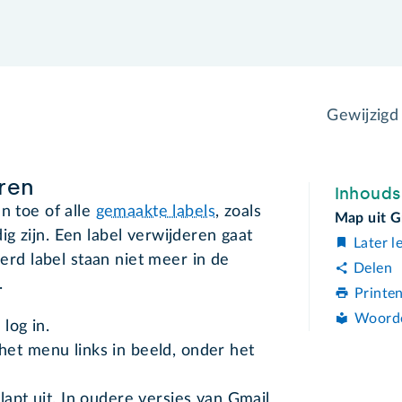
Gewijzig
ren
Inhoud
n toe of alle
gemaakte labels
, zoals
Map uit G
g zijn. Een label verwijderen gaat
Later l
derd label staan niet meer in de
Delen
.
Printe
Woord
log in.
et menu links in beeld, onder het
lapt uit. In oudere versies van Gmail