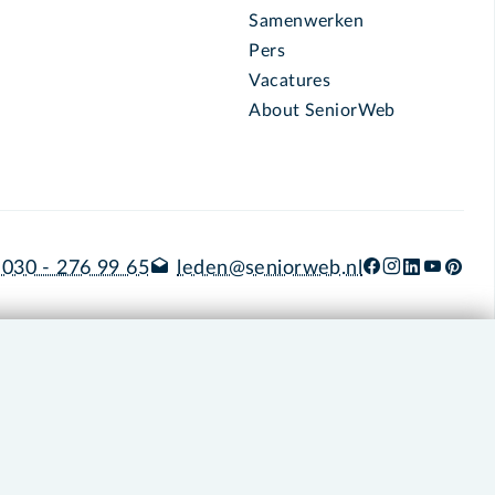
Samenwerken
Pers
Vacatures
About SeniorWeb
030 - 276 99 65
leden@seniorweb.nl
okies en cookie-instellingen
Disclaimer
Privacybeleid
About SeniorWeb