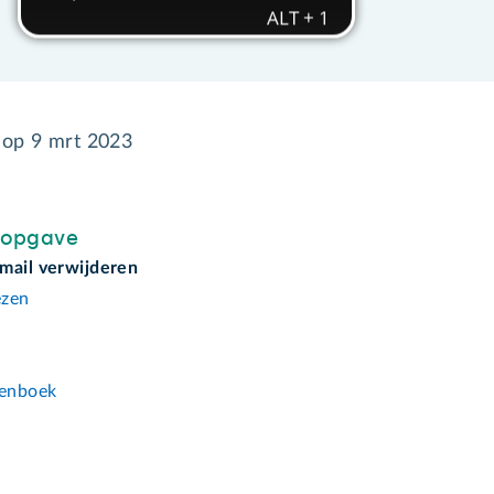
d op
9 mrt 2023
sopgave
mail verwijderen
ezen
n
enboek