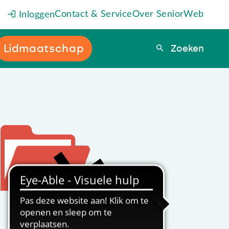
Contact & Service
Over SeniorWeb
Inloggen
Lidmaatschap
Zoeken
Zoeken