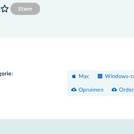
Stem
gorie:
Mac
Windows-c
Opruimen
Orde