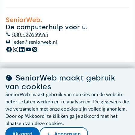
SeniorWeb.
De computerhulp voor u.
030 - 276 99 65
leden@seniorweb.nl
©2026 SeniorWeb
SeniorWeb maakt gebruik
van cookies
Algemene voorwaarden
SeniorWeb maakt gebruik van cookies om de website
Cookies en cookie-instellingen
beter te laten werken en te analyseren. De gegevens die
Disclaimer
we verzamelen met onze cookies zijn volledig anoniem.
Privacybeleid
About SeniorWeb
Door op 'Akkoord' te klikken ga je akkoord met het
plaatsen van deze cookies.
Akkoord
Aanpassen