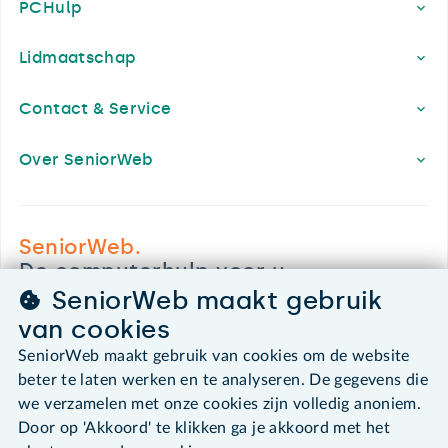
PCHulp
Lidmaatschap
Contact & Service
Over SeniorWeb
SeniorWeb.
De computerhulp voor u.
SeniorWeb maakt gebruik
030 - 276 99 65
leden@seniorweb.nl
van cookies
SeniorWeb maakt gebruik van cookies om de website
beter te laten werken en te analyseren. De gegevens die
we verzamelen met onze cookies zijn volledig anoniem.
Door op 'Akkoord' te klikken ga je akkoord met het
©2026 SeniorWeb