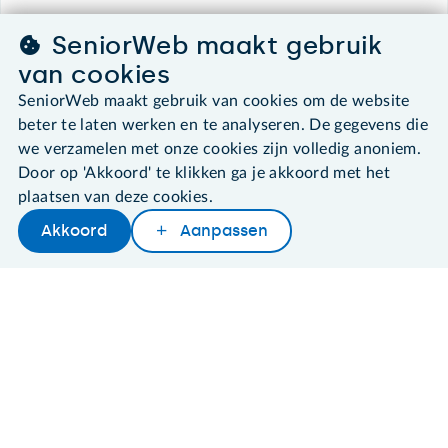
SeniorWeb maakt gebruik
©2026 SeniorWeb
van cookies
SeniorWeb maakt gebruik van cookies om de website
Algemene voorwaarden
beter te laten werken en te analyseren. De gegevens die
Cookies en cookie-instellingen
we verzamelen met onze cookies zijn volledig anoniem.
Disclaimer
Door op 'Akkoord' te klikken ga je akkoord met het
Privacybeleid
About SeniorWeb
plaatsen van deze cookies.
Akkoord
Aanpassen
Later lezen
Delen
Woordenboek