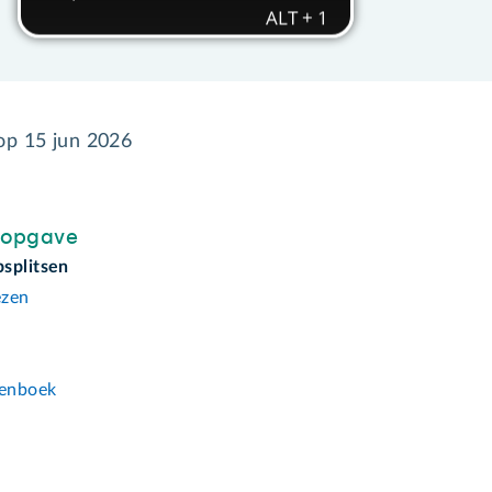
 op
15 jun 2026
sopgave
splitsen
ezen
n
enboek