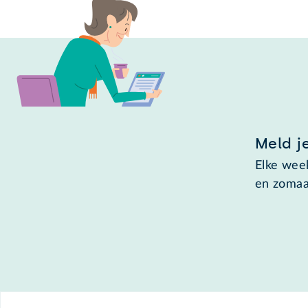
Meld j
Elke week
en zomaa
Footer