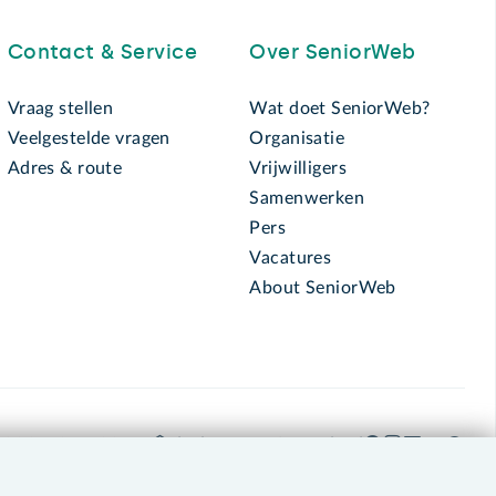
Contact & Service
Over SeniorWeb
Vraag stellen
Wat doet SeniorWeb?
Veelgestelde vragen
Organisatie
Adres & route
Vrijwilligers
Samenwerken
Pers
Vacatures
About SeniorWeb
030 - 276 99 65
leden@seniorweb.nl