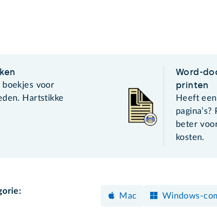
ken
Word-doc
printen
 boekjes voor
eden. Hartstikke
Heeft ee
pagina’s? 
beter voor
kosten.
gorie:
Mac
Windows-co