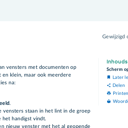
Gewijzigd
Inhoud
an vensters met documenten op
Scherm op
t en klein, maar ook meerdere
Later l
ies na:
Delen
Printe
Woord
eeld
.
 vensters staan in het lint in de groep
e het handigst vindt.
een nieuw venster met het al geopende