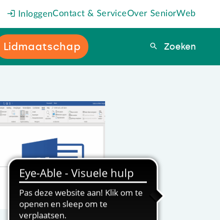
Contact & Service
Over SeniorWeb
Inloggen
Lidmaatschap
Zoeken
Zoeken