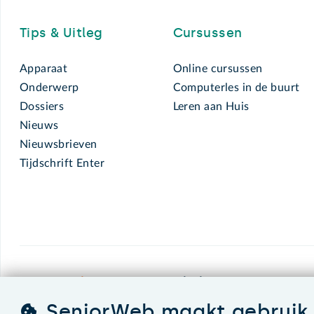
Tips & Uitleg
Cursussen
Apparaat
Online cursussen
Onderwerp
Computerles in de buurt
Dossiers
Leren aan Huis
Nieuws
Nieuwsbrieven
Tijdschrift Enter
SeniorWeb.
De computerhulp voor u.
SeniorWeb maakt gebruik 