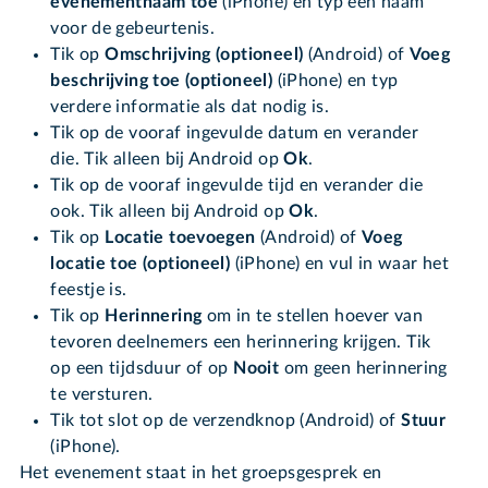
evenementnaam toe
(iPhone) en typ een naam
voor de gebeurtenis.
Tik op
Omschrijving
(optioneel)
(Android) of
Voeg
beschrijving toe (optioneel)
(iPhone) en typ
verdere informatie als dat nodig is.
Tik op de vooraf ingevulde datum en verander
die. Tik alleen bij Android op
Ok
.
Tik op de vooraf ingevulde tijd en verander die
ook. Tik alleen bij Android op
Ok
.
Tik op
Locatie toevoegen
(Android) of
Voeg
locatie toe
(optioneel)
(iPhone) en vul in waar het
feestje is.
Tik op
Herinnering
om in te stellen hoever van
tevoren deelnemers een herinnering krijgen. Tik
op een tijdsduur of op
Nooit
om geen herinnering
te versturen.
Tik tot slot op de verzendknop (Android) of
Stuur
(iPhone).
Het evenement staat in het groepsgesprek en