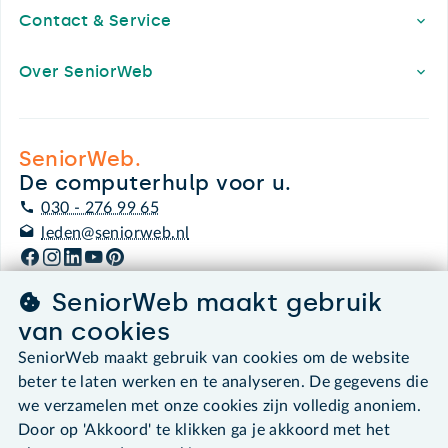
Contact & Service
Over SeniorWeb
SeniorWeb.
De computerhulp voor u.
030 - 276 99 65
leden@seniorweb.nl
SeniorWeb maakt gebruik
van cookies
©2026 SeniorWeb
SeniorWeb maakt gebruik van cookies om de website
beter te laten werken en te analyseren. De gegevens die
Algemene voorwaarden
we verzamelen met onze cookies zijn volledig anoniem.
Cookies en cookie-instellingen
Door op 'Akkoord' te klikken ga je akkoord met het
Disclaimer