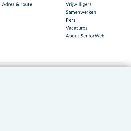
Adres & route
Vrijwilligers
Samenwerken
Pers
Vacatures
About SeniorWeb
030 - 276 99 65
leden@seniorweb.nl
okies en cookie-instellingen
Disclaimer
Privacybeleid
About SeniorWeb