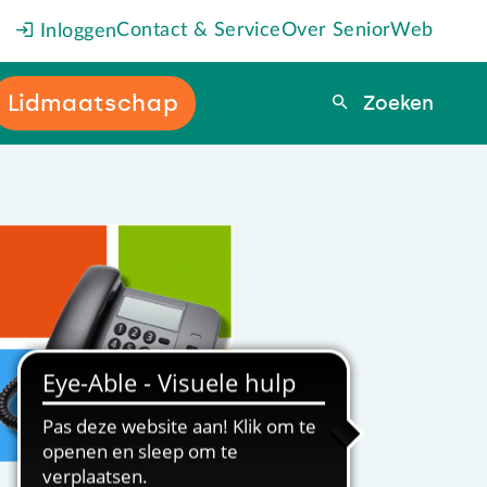
Contact & Service
Over SeniorWeb
Inloggen
Lidmaatschap
Zoeken
Zoeken