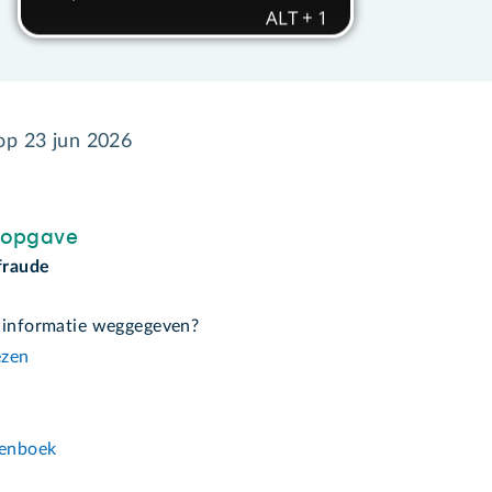
 op
23 jun 2026
sopgave
fraude
 informatie weggegeven?
ezen
n
enboek