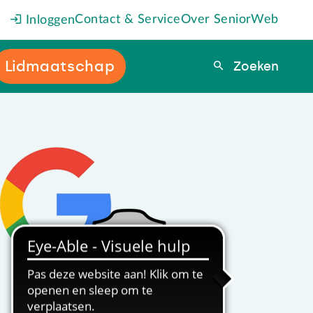
Contact & Service
Over SeniorWeb
Inloggen
Lidmaatschap
Zoeken
Zoeken