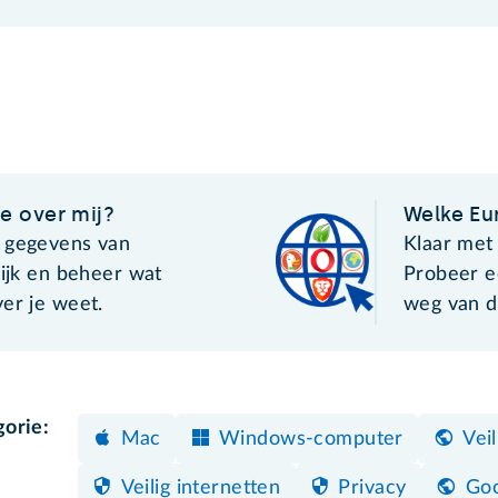
e over mij?
Welke Eu
 gegevens van
Klaar met
kijk en beheer wat
Probeer e
er je weet.
weg van d
gorie:
Mac
Windows-computer
Vei
Veilig internetten
Privacy
Goo