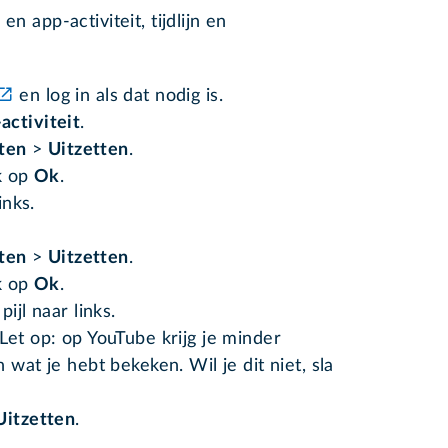
n app-activiteit, tijdlijn en
en log in als dat nodig is.
activiteit
.
ten
>
Uitzetten
.
ik op
Ok
.
inks.
ten
>
Uitzetten
.
ik op
Ok
.
ijl naar links.
 Let op: op YouTube krijg je minder
 wat je hebt bekeken. Wil je dit niet, sla
Uitzetten
.