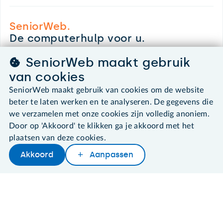
SeniorWeb.
De computerhulp voor u.
030 - 276 99 65
SeniorWeb maakt gebruik
leden@seniorweb.nl
van cookies
SeniorWeb maakt gebruik van cookies om de website
beter te laten werken en te analyseren. De gegevens die
we verzamelen met onze cookies zijn volledig anoniem.
©2026 SeniorWeb
Door op 'Akkoord' te klikken ga je akkoord met het
plaatsen van deze cookies.
Algemene voorwaarden
Cookies en cookie-instellingen
Akkoord
Aanpassen
Later lezen
Delen
Woordenboek
Disclaimer
Privacybeleid
About SeniorWeb