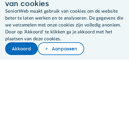
van cookies
©2026 SeniorWeb
SeniorWeb maakt gebruik van cookies om de website
beter te laten werken en te analyseren. De gegevens die
Algemene voorwaarden
we verzamelen met onze cookies zijn volledig anoniem.
Cookies en cookie-instellingen
Door op 'Akkoord' te klikken ga je akkoord met het
Disclaimer
plaatsen van deze cookies.
Privacybeleid
Akkoord
Aanpassen
About SeniorWeb
Later lezen
Delen
Woordenboek