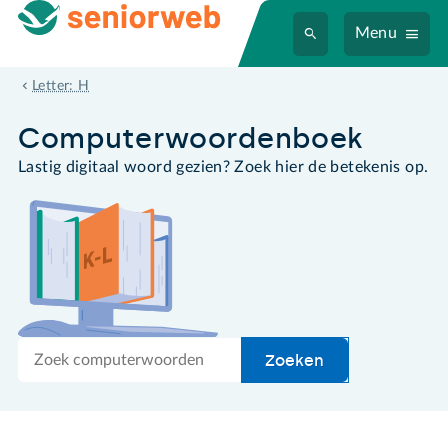
Menu
hub
Letter: H
Computer­woordenboek
Lastig digitaal woord gezien? Zoek hier de betekenis op.
Zoek
Zoeken