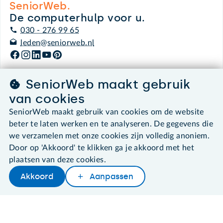
SeniorWeb.
De computerhulp voor u.
030 - 276 99 65
leden@seniorweb.nl
SeniorWeb maakt gebruik
van cookies
©2026 SeniorWeb
SeniorWeb maakt gebruik van cookies om de website
Algemene voorwaarden
beter te laten werken en te analyseren. De gegevens die
Cookies en cookie-instellingen
we verzamelen met onze cookies zijn volledig anoniem.
Disclaimer
Door op 'Akkoord' te klikken ga je akkoord met het
Privacybeleid
plaatsen van deze cookies.
About SeniorWeb
Akkoord
Aanpassen
Later lezen
Delen
Woordenboek