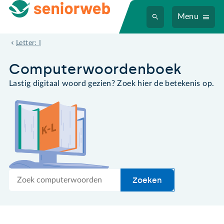
Menu
internetaanbieder
Letter: I
Computer­woordenboek
Lastig digitaal woord gezien? Zoek hier de betekenis op.
Zoek
Zoeken