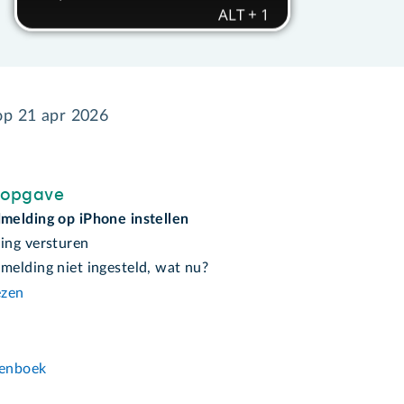
 op
21 apr 2026
sopgave
elding op iPhone instellen
ng versturen
elding niet ingesteld, wat nu?
ezen
n
enboek