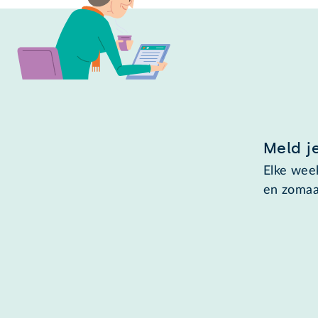
Meld j
Elke week
en zomaa