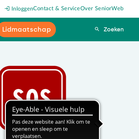
Contact & Service
Over SeniorWeb
Inloggen
Lidmaatschap
Zoeken
Zoeken