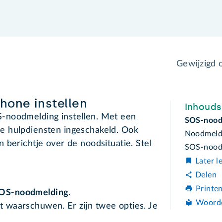
Gewijzigd
hone instellen
Inhoud
-noodmelding instellen. Met een
SOS-noodm
e hulpdiensten ingeschakeld. Ook
Noodmeldi
 berichtje over de noodsituatie. Stel
SOS-noodm
Later l
Delen
Printe
OS-noodmelding
.
Woord
t waarschuwen. Er zijn twee opties. Je