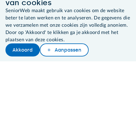
van cookies
SeniorWeb maakt gebruik van cookies om de website
Algemene voorwaarden
Cookies en cookie-instellingen
beter te laten werken en te analyseren. De gegevens die
Disclaimer
we verzamelen met onze cookies zijn volledig anoniem.
Privacybeleid
Door op 'Akkoord' te klikken ga je akkoord met het
About SeniorWeb
plaatsen van deze cookies.
Akkoord
Aanpassen
Later lezen
Delen
Woordenboek