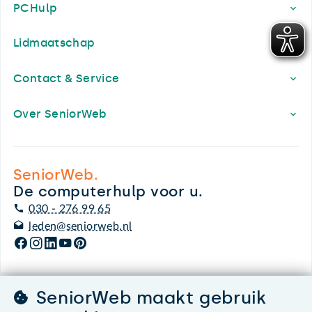
PCHulp
Lidmaatschap
Contact & Service
Over SeniorWeb
SeniorWeb.
De computerhulp voor u.
030 - 276 99 65
leden@seniorweb.nl
SeniorWeb maakt gebruik
©2026 SeniorWeb