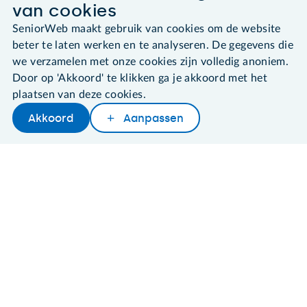
van cookies
SeniorWeb maakt gebruik van cookies om de website
beter te laten werken en te analyseren. De gegevens die
©2026 SeniorWeb
we verzamelen met onze cookies zijn volledig anoniem.
Door op 'Akkoord' te klikken ga je akkoord met het
Algemene voorwaarden
plaatsen van deze cookies.
Cookies en cookie-instellingen
Akkoord
Aanpassen
Disclaimer
Later lezen
Delen
Woordenboek
Privacybeleid
About SeniorWeb