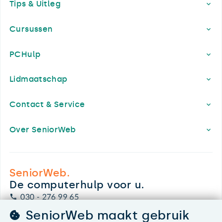
Tips & Uitleg
Cursussen
PCHulp
Lidmaatschap
Contact & Service
Over SeniorWeb
SeniorWeb.
De computerhulp voor u.
030 - 276 99 65
leden@seniorweb.nl
SeniorWeb maakt gebruik