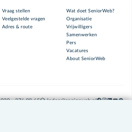
Vraag stellen
Wat doet SeniorWeb?
Veelgestelde vragen
Organisatie
Adres & route
Vrijwilligers
Samenwerken
Pers
Vacatures
About SeniorWeb
030 - 276 99 65
leden@seniorweb.nl
okies en cookie-instellingen
Disclaimer
Privacybeleid
About SeniorWeb