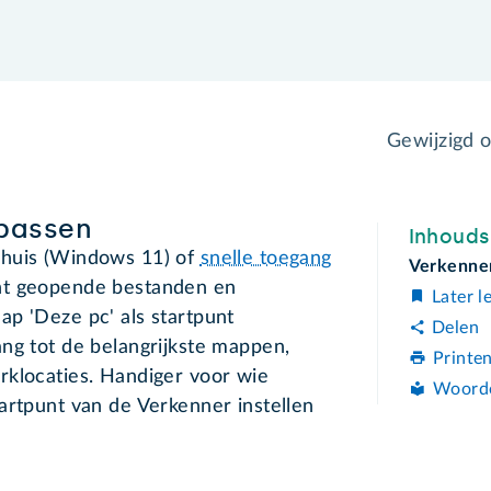
Gewijzigd 
passen
Inhoud
Thuis (Windows 11) of
snelle toegang
Verkenne
nt geopende bestanden en
Later l
map 'Deze pc' als startpunt
Delen
ng tot de belangrijkste mappen,
Printe
rklocaties. Handiger voor wie
Woord
artpunt van de Verkenner instellen