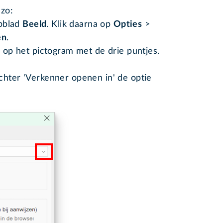
zo:
abblad
Beeld
. Klik daarna op
Opties
>
en
.
op het pictogram met de drie puntjes.
chter 'Verkenner openen in' de optie