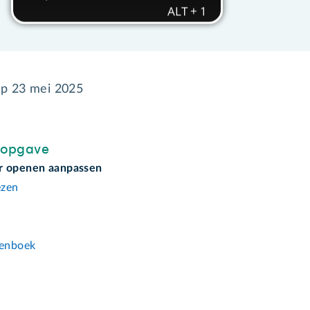
op
23 mei 2025
sopgave
r openen aanpassen
ezen
n
enboek