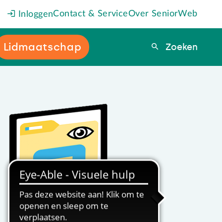
Contact & Service
Over SeniorWeb
Inloggen
Lidmaatschap
Zoeken
Zoeken