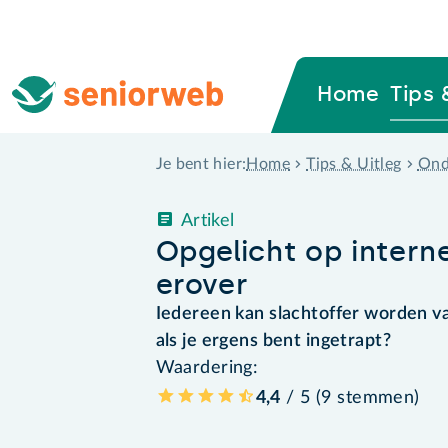
Home
Tips 
Home
Tips & Uitleg
Ond
Je bent hier:
Artikel
Opgelicht op intern
erover
Iedereen kan slachtoffer worden v
als je ergens bent ingetrapt?
Waardering:
4,4
/ 5 (
9
stemmen
)