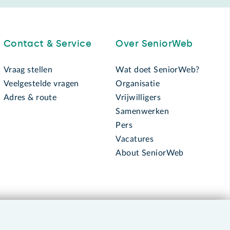
Contact & Service
Over SeniorWeb
Vraag stellen
Wat doet SeniorWeb?
Veelgestelde vragen
Organisatie
Adres & route
Vrijwilligers
Samenwerken
Pers
Vacatures
About SeniorWeb
030 - 276 99 65
leden@seniorweb.nl