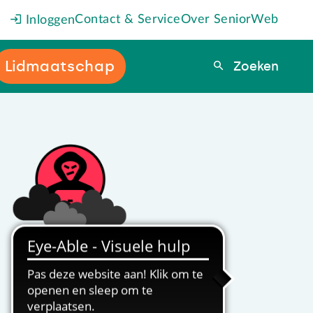
Contact & Service
Over SeniorWeb
Inloggen
Lidmaatschap
Zoeken
Zoeken