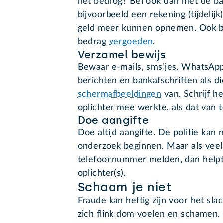
het bedrog? Bel ook dan met de 
bijvoorbeeld een rekening (tijdelij
geld meer kunnen opnemen. Ook be
bedrag
vergoeden
.
Verzamel bewijs
Bewaar e-mails, sms’jes, WhatsApp
berichten en bankafschriften als di
schermafbeeldingen
van. Schrijf 
oplichter mee werkte, als dat van t
Doe aangifte
Doe altijd aangifte. De politie kan 
onderzoek beginnen. Maar als vee
telefoonnummer melden, dan helpt 
oplichter(s).
Schaam je niet
Fraude kan heftig zijn voor het slac
zich flink dom voelen en schamen. O