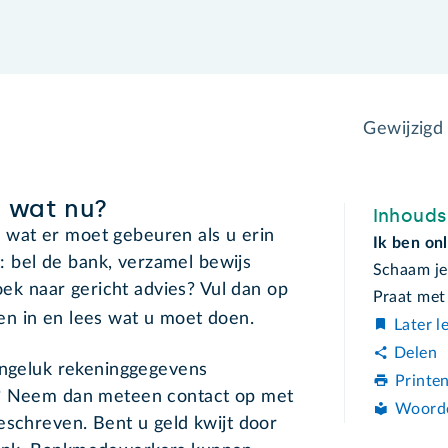
Gewijzigd
, wat nu?
Inhoud
uc wat er moet gebeuren als u erin
Ik ben onl
t: bel de bank, verzamel bewijs
Schaam je
zoek naar gericht advies? Vul dan op
Praat met
en in en lees wat u moet doen.
Later l
Delen
 ongeluk rekeninggegevens
Printe
e? Neem dan meteen contact op met
Woord
eschreven. Bent u geld kwijt door