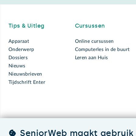
Footer
Tips & Uitleg
Cursussen
Apparaat
Online cursussen
Onderwerp
Computerles in de buurt
Dossiers
Leren aan Huis
Nieuws
Nieuwsbrieven
Tijdschrift Enter
SeniorWeb maakt gebruik 
SeniorWeb.
De computerhulp voor u.