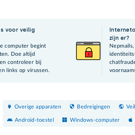
s voor veilig
Internet
zijn er?
je computer begint
Nepmails,
ten. Doe altijd
identiteit
en controleer bij
chatfraud
en links op virussen.
voornaams
Overige apparaten
Bedreigingen
Vei
Android-toestel
Windows-computer