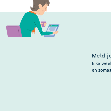
Meld j
Elke week
en zomaa