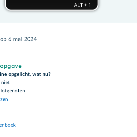
 op
6 mei 2024
sopgave
ine opgelicht, wat nu?
 niet
 lotgenoten
ezen
n
enboek