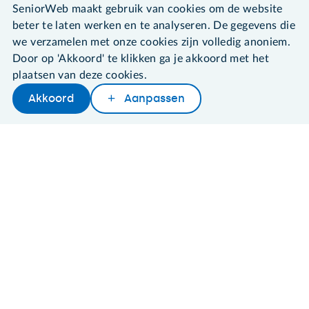
©2026 SeniorWeb
SeniorWeb maakt gebruik van cookies om de website
beter te laten werken en te analyseren. De gegevens die
Algemene voorwaarden
we verzamelen met onze cookies zijn volledig anoniem.
Cookies en cookie-instellingen
Door op 'Akkoord' te klikken ga je akkoord met het
Disclaimer
plaatsen van deze cookies.
Privacybeleid
Akkoord
Aanpassen
About SeniorWeb
Later lezen
Delen
Woordenboek