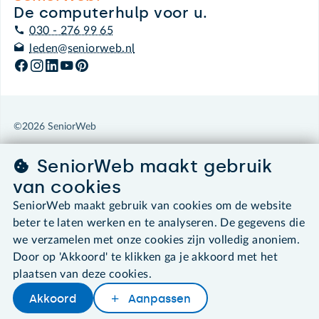
De computerhulp voor u.
030 - 276 99 65
leden@seniorweb.nl
©2026 SeniorWeb
SeniorWeb maakt gebruik
Algemene voorwaarden
Cookies en cookie-instellingen
van cookies
Disclaimer
SeniorWeb maakt gebruik van cookies om de website
Privacybeleid
About SeniorWeb
beter te laten werken en te analyseren. De gegevens die
we verzamelen met onze cookies zijn volledig anoniem.
Door op 'Akkoord' te klikken ga je akkoord met het
plaatsen van deze cookies.
Akkoord
Aanpassen
Later lezen
Delen
Woordenboek