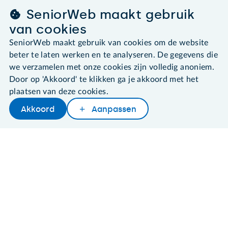
leden@seniorweb.nl
SeniorWeb maakt gebruik
van cookies
SeniorWeb maakt gebruik van cookies om de website
beter te laten werken en te analyseren. De gegevens die
we verzamelen met onze cookies zijn volledig anoniem.
©2026 SeniorWeb
Door op 'Akkoord' te klikken ga je akkoord met het
plaatsen van deze cookies.
Algemene voorwaarden
Cookies en cookie-instellingen
Akkoord
Aanpassen
Disclaimer
Later lezen
Delen
Woordenboek
Privacybeleid
About SeniorWeb