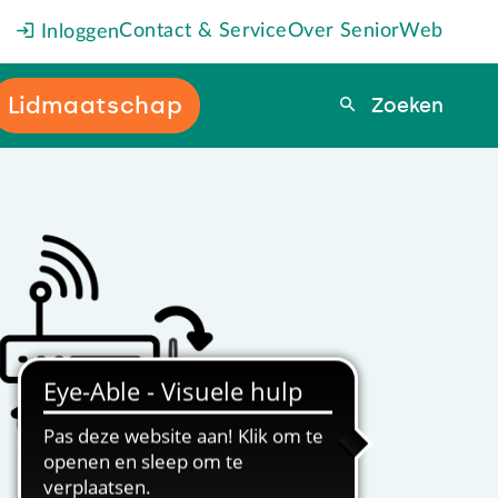
Contact & Service
Over SeniorWeb
Inloggen
Lidmaatschap
Zoeken
Zoeken