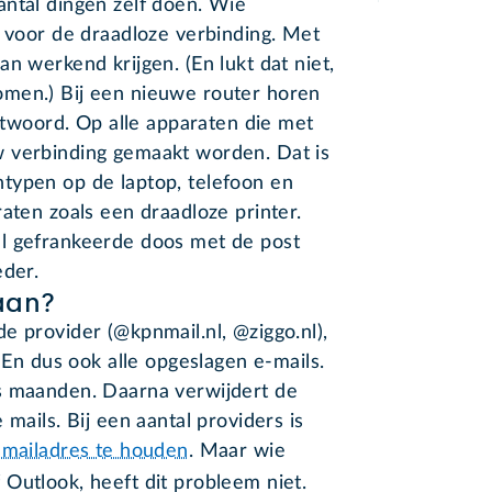
antal dingen zelf doen. Wie
r voor de draadloze verbinding. Met
n werkend krijgen. (En lukt dat niet,
men.) Bij een nieuwe router horen
woord. Op alle apparaten die met
 verbinding gemaakt worden. Dat is
typen op de laptop, telefoon en
aten zoals een draadloze printer.
l gefrankeerde doos met de post
eder.
taan?
e provider (@kpnmail.nl, @ziggo.nl),
. En dus ook alle opgeslagen e-mails.
s maanden. Daarna verwijdert de
 mails. Bij een aantal providers is
 mailadres te houden
. Maar wie
f Outlook, heeft dit probleem niet.