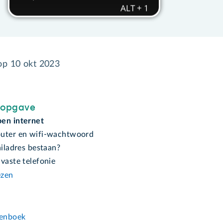
 op
10 okt 2023
sopgave
en internet
uter en wifi-wachtwoord
ailadres bestaan?
vaste telefonie
ezen
n
enboek