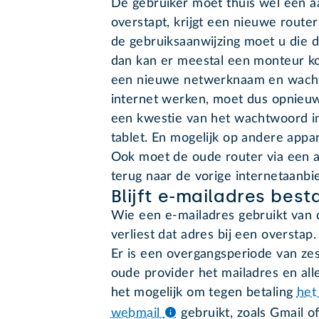
De gebruiker moet thuis wel een a
overstapt, krijgt een nieuwe route
de gebruiksaanwijzing moet u die da
dan kan er meestal een monteur ko
een nieuwe netwerknaam en wacht
internet werken, moet dus opnieuw
een kwestie van het wachtwoord in
tablet. En mogelijk op andere appar
Ook moet de oude router via een a
terug naar de vorige internetaanbi
Blijft e-mailadres bes
Wie een e-mailadres gebruikt van d
verliest dat adres bij een overstap
Er is een overgangsperiode van ze
oude provider het mailadres en alle
het mogelijk om tegen betaling
het
webmail
gebruikt, zoals Gmail o