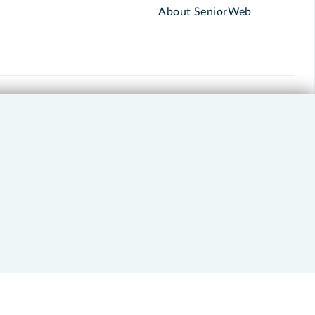
About SeniorWeb
030 - 276 99 65
leden@seniorweb.nl
okies en cookie-instellingen
Disclaimer
Privacybeleid
About SeniorWeb