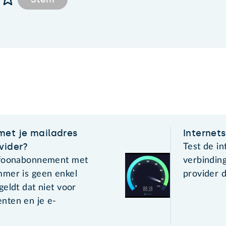
met je mailadres
Internet
vider?
Test de in
efoonabonnement met
verbinding
mer is geen enkel
provider d
eldt dat niet voor
nten en je e-