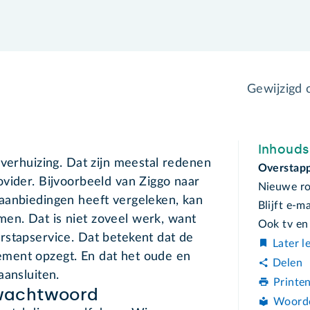
Gewijzigd
Inhoud
 verhuizing. Dat zijn meestal redenen
Overstapp
vider. Bijvoorbeeld van Ziggo naar
Nieuwe ro
aanbiedingen heeft vergeleken, kan
Blijft e-m
n. Dat is niet zoveel werk, want
Ook tv en 
rstapservice. Dat betekent dat de
Later l
ment opzegt. En dat het oude en
Delen
 aansluiten.
Printe
-wachtwoord
Woord