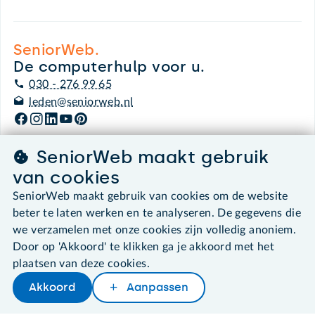
SeniorWeb.
De computerhulp voor u.
030 - 276 99 65
leden@seniorweb.nl
SeniorWeb maakt gebruik
van cookies
©2026 SeniorWeb
SeniorWeb maakt gebruik van cookies om de website
beter te laten werken en te analyseren. De gegevens die
Algemene voorwaarden
we verzamelen met onze cookies zijn volledig anoniem.
Cookies en cookie-instellingen
Disclaimer
Door op 'Akkoord' te klikken ga je akkoord met het
Privacybeleid
plaatsen van deze cookies.
About SeniorWeb
Akkoord
Aanpassen
Later lezen
Delen
Woordenboek