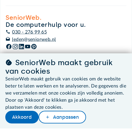
SeniorWeb.
De computerhulp voor u.
030 - 276 99 65
leden@seniorweb.nl
SeniorWeb maakt gebruik
van cookies
©2026 SeniorWeb
SeniorWeb maakt gebruik van cookies om de website
beter te laten werken en te analyseren. De gegevens die
Algemene voorwaarden
Cookies en cookie-instellingen
we verzamelen met onze cookies zijn volledig anoniem.
Disclaimer
Door op 'Akkoord' te klikken ga je akkoord met het
Privacybeleid
plaatsen van deze cookies.
About SeniorWeb
Akkoord
Aanpassen
Later lezen
Delen
Woordenboek