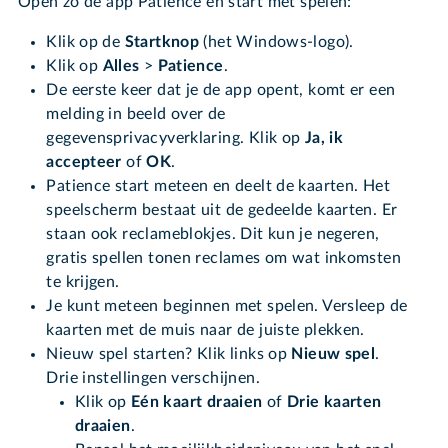
Open zo de app Patience en start met spelen:
Klik op de
Startknop
(het Windows-logo).
Klik op
Alles
>
Patience
.
De eerste keer dat je de app opent, komt er een
melding in beeld over de
gegevensprivacyverklaring. Klik op
Ja, ik
accepteer
of
OK
.
Patience start meteen en deelt de kaarten. Het
speelscherm bestaat uit de gedeelde kaarten. Er
staan ook reclameblokjes. Dit kun je negeren,
gratis spellen tonen reclames om wat inkomsten
te krijgen.
Je kunt meteen beginnen met spelen. Versleep de
kaarten met de muis naar de juiste plekken.
Nieuw spel starten? Klik links op
Nieuw spel
.
Drie instellingen verschijnen.
Klik op
Eén
kaart draaien
of
Drie kaarten
draaien
.