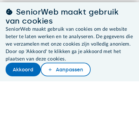
SeniorWeb maakt gebruik
©2026 SeniorWeb
van cookies
SeniorWeb maakt gebruik van cookies om de website
Algemene voorwaarden
beter te laten werken en te analyseren. De gegevens die
Cookies en cookie-instellingen
we verzamelen met onze cookies zijn volledig anoniem.
Disclaimer
Privacybeleid
Door op 'Akkoord' te klikken ga je akkoord met het
About SeniorWeb
plaatsen van deze cookies.
Akkoord
Aanpassen
Later lezen
Delen
Woordenboek