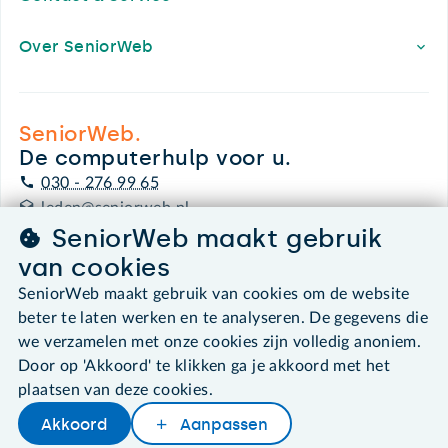
Over SeniorWeb
SeniorWeb.
De computerhulp voor u.
030 - 276 99 65
leden@seniorweb.nl
SeniorWeb maakt gebruik
van cookies
SeniorWeb maakt gebruik van cookies om de website
beter te laten werken en te analyseren. De gegevens die
©2026 SeniorWeb
we verzamelen met onze cookies zijn volledig anoniem.
Door op 'Akkoord' te klikken ga je akkoord met het
Algemene voorwaarden
Cookies en cookie-instellingen
plaatsen van deze cookies.
Disclaimer
Akkoord
Aanpassen
Privacybeleid
Later lezen
Delen
Woordenboek