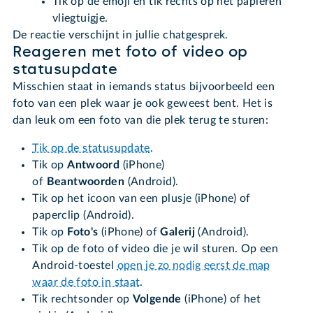
Tik op de emoji en tik rechts op het papieren
vliegtuigje.
De reactie verschijnt in jullie chatgesprek.
Reageren met foto of video op
statusupdate
Misschien staat in iemands status bijvoorbeeld een
foto van een plek waar je ook geweest bent. Het is
dan leuk om een foto van die plek terug te sturen:
Tik op de statusupdate
.
Tik op
Antwoord
(iPhone)
of
Beantwoorden
(Android).
Tik op het icoon van een plusje (iPhone) of
paperclip (Android).
Tik op
Foto's
(iPhone) of
Galerij
(Android).
Tik op de foto of video die je wil sturen. Op een
Android-toestel
open je zo nodig eerst de map
waar de foto in staat
.
Tik rechtsonder op
Volgende
(iPhone) of het