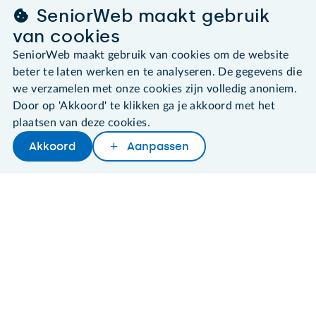
SeniorWeb maakt gebruik
van cookies
SeniorWeb maakt gebruik van cookies om de website
©2026 SeniorWeb
beter te laten werken en te analyseren. De gegevens die
we verzamelen met onze cookies zijn volledig anoniem.
Algemene voorwaarden
Door op 'Akkoord' te klikken ga je akkoord met het
Cookies en cookie-instellingen
Disclaimer
plaatsen van deze cookies.
Privacybeleid
Akkoord
Aanpassen
About SeniorWeb
Later lezen
Delen
Woordenboek