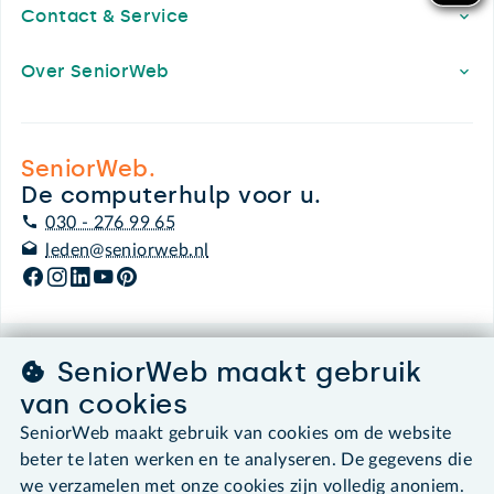
Contact & Service
Over SeniorWeb
SeniorWeb.
De computerhulp voor u.
030 - 276 99 65
leden@seniorweb.nl
SeniorWeb maakt gebruik
©2026 SeniorWeb
van cookies
Algemene voorwaarden
SeniorWeb maakt gebruik van cookies om de website
Cookies en cookie-instellingen
beter te laten werken en te analyseren. De gegevens die
Disclaimer
we verzamelen met onze cookies zijn volledig anoniem.