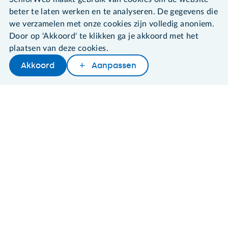
Cookies en cookie-instellingen
beter te laten werken en te analyseren. De gegevens die
Disclaimer
we verzamelen met onze cookies zijn volledig anoniem.
Privacybeleid
Door op 'Akkoord' te klikken ga je akkoord met het
About SeniorWeb
plaatsen van deze cookies.
Akkoord
Aanpassen
Later lezen
Delen
Woordenboek