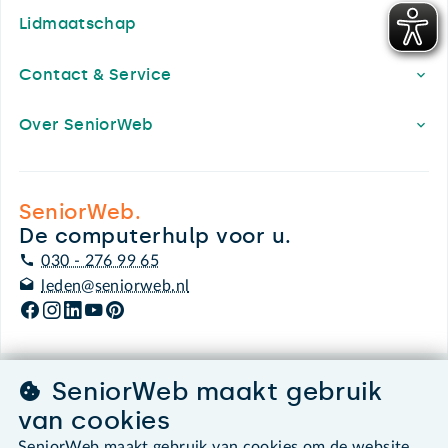
Lidmaatschap
Contact & Service
Over SeniorWeb
SeniorWeb.
De computerhulp voor u.
030 - 276 99 65
leden@seniorweb.nl
SeniorWeb maakt gebruik
©2026 SeniorWeb
van cookies
Algemene voorwaarden
SeniorWeb maakt gebruik van cookies om de website