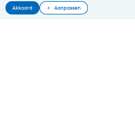
©2026 SeniorWeb
Akkoord
Aanpassen
Later lezen
Delen
Woordenboek
Algemene voorwaarden
Cookies en cookie-instellingen
Disclaimer
Privacybeleid
About SeniorWeb