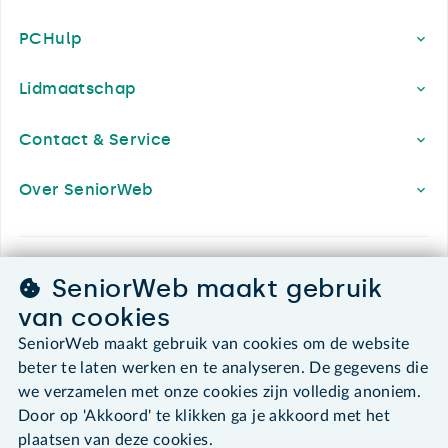
PCHulp
Lidmaatschap
Contact & Service
Over SeniorWeb
SeniorWeb.
SeniorWeb maakt gebruik
De computerhulp voor u.
van cookies
030 - 276 99 65
SeniorWeb maakt gebruik van cookies om de website
leden@seniorweb.nl
beter te laten werken en te analyseren. De gegevens die
we verzamelen met onze cookies zijn volledig anoniem.
Door op 'Akkoord' te klikken ga je akkoord met het
plaatsen van deze cookies.