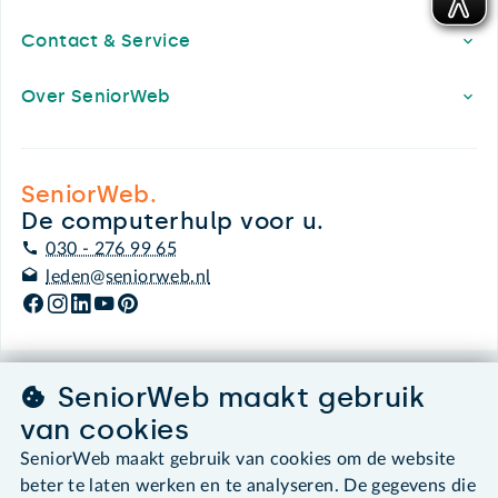
Contact & Service
Over SeniorWeb
SeniorWeb.
De computerhulp voor u.
030 - 276 99 65
leden@seniorweb.nl
SeniorWeb maakt gebruik
©2026 SeniorWeb
van cookies
Algemene voorwaarden
SeniorWeb maakt gebruik van cookies om de website
Cookies en cookie-instellingen
beter te laten werken en te analyseren. De gegevens die