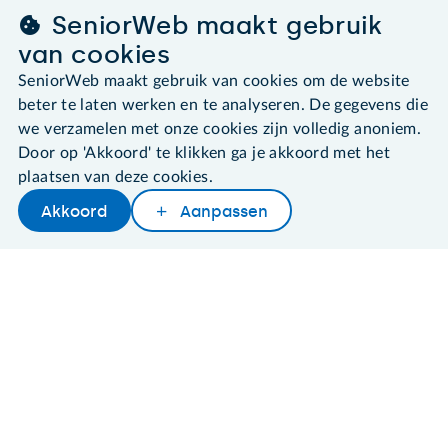
SeniorWeb maakt gebruik
©2026 SeniorWeb
van cookies
SeniorWeb maakt gebruik van cookies om de website
Algemene voorwaarden
beter te laten werken en te analyseren. De gegevens die
Cookies en cookie-instellingen
we verzamelen met onze cookies zijn volledig anoniem.
Disclaimer
Privacybeleid
Door op 'Akkoord' te klikken ga je akkoord met het
About SeniorWeb
plaatsen van deze cookies.
Akkoord
Aanpassen
Later lezen
Delen
Woordenboek