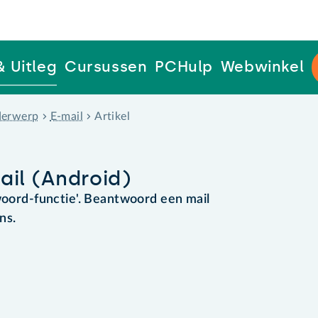
& Uitleg
Cursussen
PCHulp
Webwinkel
erwerp
E-mail
Artikel
ail (Android)
twoord-functie'. Beantwoord een mail
ns.