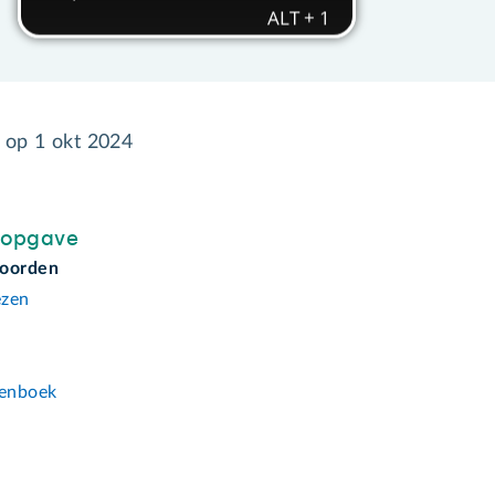
d op
1 okt 2024
sopgave
woorden
ezen
n
enboek