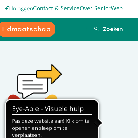
Contact & Service
Over SeniorWeb
Inloggen
Lidmaatschap
Zoeken
Zoeken