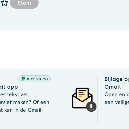
Stem
Bijlage 
met video
il-app
Gmail
es tekst vet,
Open en d
ursief maken? Of een
een veilig
t kan in de Gmail-