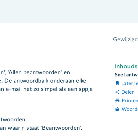
Gewijzig
Inhoud
', 'Allen beantwoorden' en
Snel ant
ie. De antwoordbalk onderaan elke
Later l
n e-mail net zo simpel als een appje
Delen
Printe
Woord
antwoorden.
an waarin staat 'Beantwoorden'.