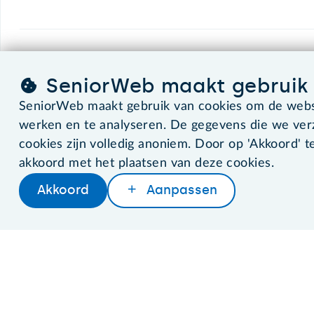
SeniorWeb.
De computerhulp voor u.
SeniorWeb maakt gebruik 
SeniorWeb maakt gebruik van cookies om de websi
werken en te analyseren. De gegevens die we ve
©2026 SeniorWeb
cookies zijn volledig anoniem. Door op 'Akkoord' te
akkoord met het plaatsen van deze cookies.
Akkoord
Aanpassen