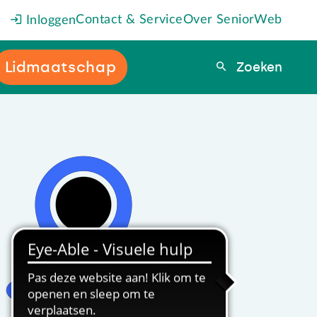
Contact & Service
Over SeniorWeb
Inloggen
Lidmaatschap
Zoeken
Zoeken