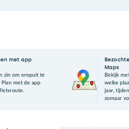
nen met app
Bezochte
Maps
n zin om eropuit te
Bekijk met
? Plan met de app
welke plaa
ietsroute.
jaar, tijd
zomaar vo