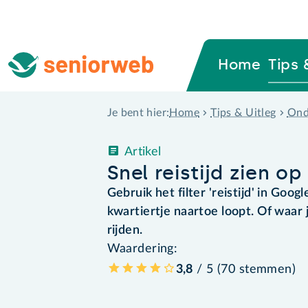
Home
Tips 
Home
Tips & Uitleg
Ond
Je bent hier:
Artikel
Snel reistijd zien o
Gebruik het filter 'reistijd' in Goog
kwartiertje naartoe loopt. Of waar 
rijden.
Waardering:
3,8
/ 5 (
70
stemmen
)