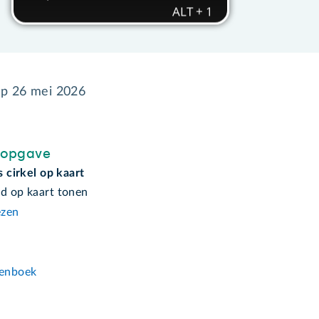
op
26 mei 2026
sopgave
ls cirkel op kaart
nd op kaart tonen
ezen
n
enboek