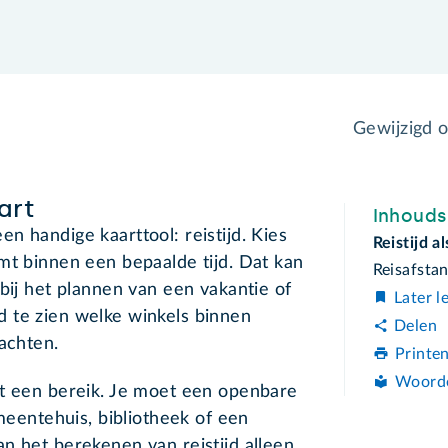
Gewijzigd 
art
Inhoud
n handige kaarttool: reistijd. Kies
Reistijd a
mt binnen een bepaalde tijd. Dat kan
Reisafsta
bij het plannen van een vakantie of
Later l
 te zien welke winkels binnen
Delen
wachten.
Printe
Woord
at een bereik. Je moet een openbare
emeentehuis, bibliotheek of een
n het berekenen van reistijd alleen