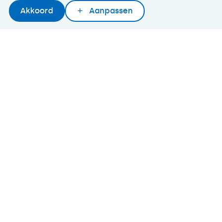
Akkoord
Aanpassen
Later lezen
Delen
Woordenboek
©2026 SeniorWeb
Algemene voorwaarden
Cookies en cookie-instellingen
Disclaimer
Privacybeleid
About SeniorWeb