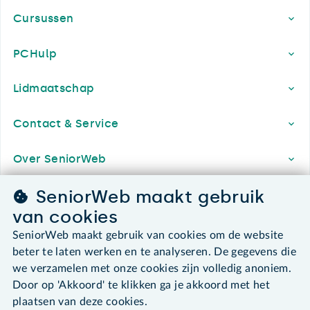
Cursussen
PCHulp
Lidmaatschap
Contact & Service
Over SeniorWeb
SeniorWeb maakt gebruik
van cookies
SeniorWeb.
De computerhulp voor u.
SeniorWeb maakt gebruik van cookies om de website
beter te laten werken en te analyseren. De gegevens die
030 - 276 99 65
we verzamelen met onze cookies zijn volledig anoniem.
leden@seniorweb.nl
Door op 'Akkoord' te klikken ga je akkoord met het
plaatsen van deze cookies.