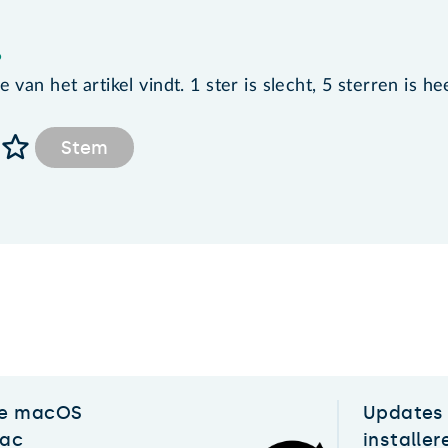
?
van het artikel vindt. 1 ster is slecht, 5 sterren is he
Stem
te macOS
Updates
Mac
installer