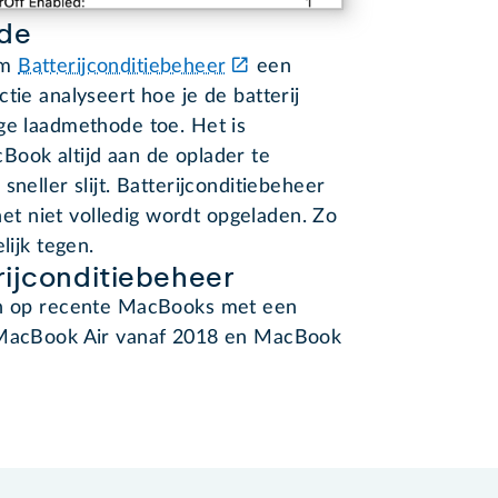
ode
am
Batterijconditiebeheer
een
tie analyseert hoe je de batterij
ge laadmethode toe. Het is
Book altijd aan de oplader te
neller slijt. Batterijconditiebeheer
 net niet volledig wordt opgeladen. Zo
lijk tegen.
ijconditiebeheer
een op recente MacBooks met een
e MacBook Air vanaf 2018 en MacBook