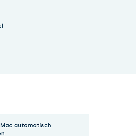
el
 Mac automatisch
en