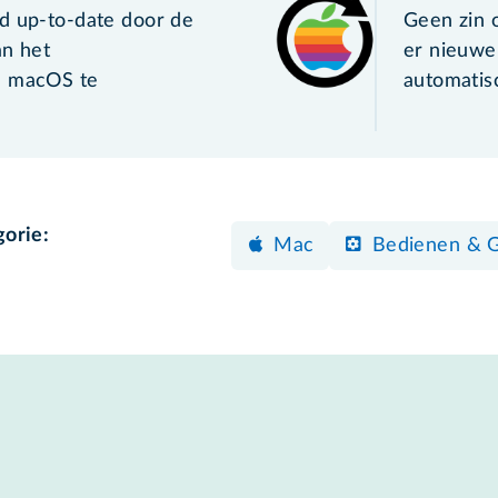
d up-to-date door de
Geen zin 
an het
er nieuwe
m macOS te
automatis
gorie:
Mac
Bedienen & 