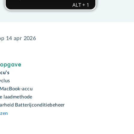
 op
14 apr 2026
sopgave
ccu’s
yclus
i MacBook-accu
nte laadmethode
arheid Batterijconditiebeheer
ezen
n