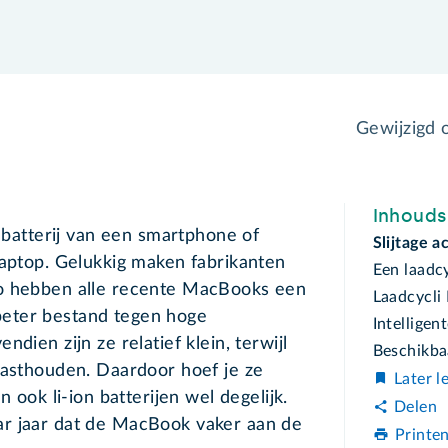
Gewijzigd
Inhoud
e batterij van een smartphone of
Slijtage a
laptop. Gelukkig maken fabrikanten
Een laadc
Zo hebben alle recente MacBooks een
Laadcycl
n beter bestand tegen hoge
Intellige
dien zijn ze relatief klein, terwijl
Beschikba
vasthouden. Daardoor hoef je ze
Later l
n ook li-ion batterijen wel degelijk.
Delen
ar jaar dat de MacBook vaker aan de
Printe