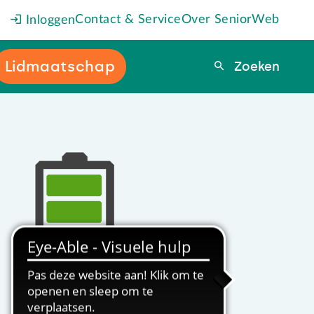
Contact & Service
Over SeniorWeb
Inloggen
Lidmaatschap
Zoeken
Zoeken