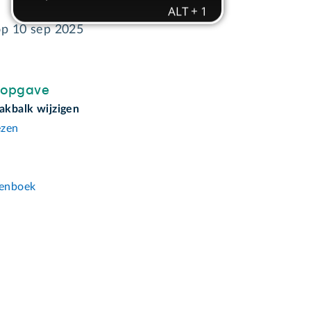
op
10 sep 2025
sopgave
aakbalk wijzigen
ezen
n
enboek