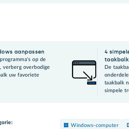
ndows aanpassen
4 simpel
taakbalk
 programma's op de
, verberg overbodige
De taakbal
alk uw favoriete
onderdele
taakbalk 
simpele tr
gorie:
Windows-computer