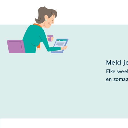
Meld j
Elke week
en zomaa
Footer