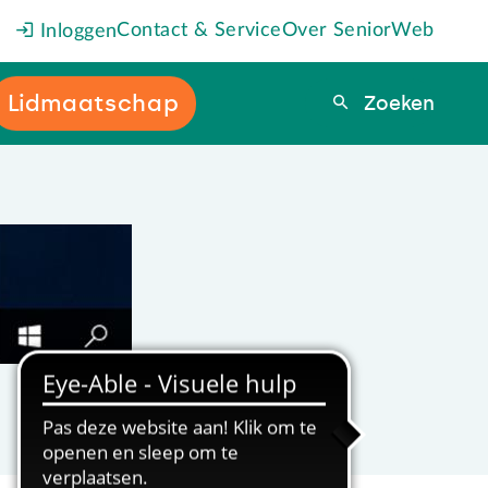
Contact & Service
Over SeniorWeb
Inloggen
Lidmaatschap
Zoeken
Zoeken