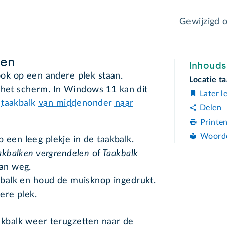
Gewijzigd 
gen
Inhoud
ok op een andere plek staan.
Locatie t
 het scherm. In Windows 11 kan dit
Later l
e
taakbalk van middenonder naar
Delen
Printe
Woord
 een leeg plekje in de taakbalk.
aakbalken vergrendelen
of
Taakbalk
dan weg.
akbalk en houd de muisknop ingedrukt.
ere plek.
akbalk weer terugzetten naar de